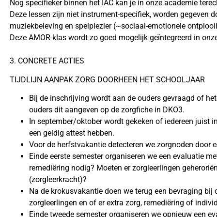
Nog specifieker binnen het IAC kan je in onze academie ter
Deze lessen zijn niet instrument-specifiek, worden gegeven d
muziekbeleving en spelplezier (~sociaal-emotionele ontplooiing)
Deze AMOR-klas wordt zo goed mogelijk geïntegreerd in onze
3. CONCRETE ACTIES
TIJDLIJN AANPAK ZORG DOORHEEN HET SCHOOLJAAR
Bij de inschrijving wordt aan de ouders gevraagd of het
ouders dit aangeven op de zorgfiche in DKO3.
In september/oktober wordt gekeken of iedereen juist i
een geldig attest hebben.
Voor de herfstvakantie detecteren we zorgnoden door ee
Einde eerste semester organiseren we een evaluatie me
remediëring nodig? Moeten er zorgleerlingen geherorië
(zorgleerkracht)?
Na de krokusvakantie doen we terug een bevraging bij c
zorgleerlingen en of er extra zorg, remediëring of indivi
Einde tweede semester organiseren we opnieuw een eva