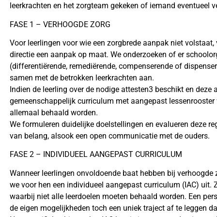
leerkrachten en het zorgteam gekeken of iemand eventueel v
FASE 1 – VERHOOGDE ZORG
Voor leerlingen voor wie een zorgbrede aanpak niet volstaat
directie een aanpak op maat. We onderzoeken of er schoolo
(differentiërende, remediërende, compenserende of dispenser
samen met de betrokken leerkrachten aan.
Indien de leerling over de nodige attesten3 beschikt en deze
gemeenschappelijk curriculum met aangepast lessenrooster v
allemaal behaald worden.
We formuleren duidelijke doelstellingen en evalueren deze re
van belang, alsook een open communicatie met de ouders.
FASE 2 – INDIVIDUEEL AANGEPAST CURRICULUM
Wanneer leerlingen onvoldoende baat hebben bij verhoogde z
we voor hen een individueel aangepast curriculum (IAC) uit.
waarbij niet alle leerdoelen moeten behaald worden. Een per
de eigen mogelijkheden toch een uniek traject af te leggen dat