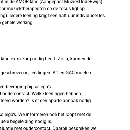
echt in de AMOR-klas (Aangepast MuziekOndeRwijs).
oor muziektherapeuten en de focus ligt op
. Iedere leerling krijgt een half uur individueel les.
 gehele werking.
 kind extra zorg nodig heeft. Zo ja, kunnen de
ngeschreven is, leerlingen IAC en GAC moeten
n bevraging bij collega’s.
t oudercontact. Welke leerlingen hebben
nteerd worden? Is er een aparte aanpak nodig
ollega’s. We informeren hoe het loopt met de
duele begeleiding nodig is.
luatie met oudercontact. Daarbij bespreken we