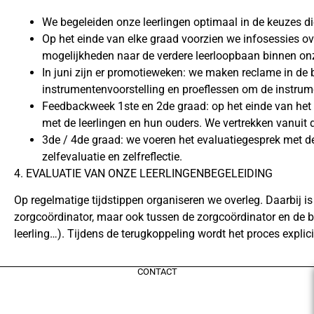
We begeleiden onze leerlingen optimaal in de keuzes d
Op het einde van elke graad voorzien we infosessies o
mogelijkheden naar de verdere leerloopbaan binnen o
In juni zijn er promotieweken: we maken reclame in de 
instrumentenvoorstelling en proeflessen om de instrum
Feedbackweek 1ste en 2de graad: op het einde van het
met de leerlingen en hun ouders. We vertrekken vanuit d
3de / 4de graad: we voeren het evaluatiegesprek met de l
zelfevaluatie en zelfreflectie.
4. EVALUATIE VAN ONZE LEERLINGENBEGELEIDING
Op regelmatige tijdstippen organiseren we overleg. Daarbij is
zorgcoördinator, maar ook tussen de zorgcoördinator en de be
leerling…). Tijdens de terugkoppeling wordt het proces explic
CONTACT