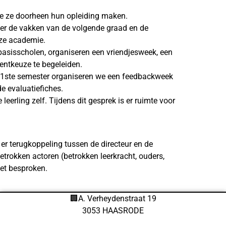
ie ze doorheen hun opleiding maken.
ver de vakken van de volgende graad en de
nze academie.
basisscholen, organiseren een vriendjesweek, een
entkeuze te begeleiden.
 1ste semester organiseren we een feedbackweek
e evaluatiefiches.
eerling zelf. Tijdens dit gesprek is er ruimte voor
 er terugkoppeling tussen de directeur en de
trokken actoren (betrokken leerkracht, ouders,
iet besproken.
🏢A. Verheydenstraat 19
3053 HAASRODE