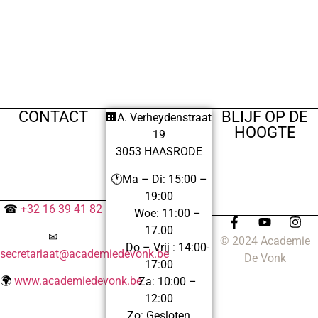
CONTACT
BLIJF OP DE
🏢A. Verheydenstraat
HOOGTE
19
3053 HAASRODE
🕐Ma – Di: 15:00 –
19:00
☎
+32 16 39 41 82
Woe: 11:00 –
17.00
✉
© 2024 Academie
Do – Vrij : 14:00-
secretariaat@academiedevonk.be
De Vonk
17:00
🌍
www.academiedevonk.be
Za: 10:00 –
12:00
Zo: Gesloten