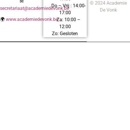
✉
© 2024 Academie
Do – Vrij : 14:00-
secretariaat@academiedevonk.be
De Vonk
17:00
🌍
www.academiedevonk.be
Za: 10:00 –
12:00
Zo: Gesloten