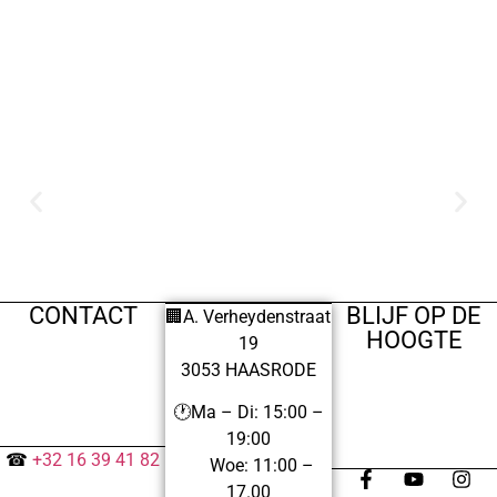
CONTACT
BLIJF OP DE
🏢A. Verheydenstraat
HOOGTE
19
3053 HAASRODE
🕐Ma – Di: 15:00 –
19:00
☎
+32 16 39 41 82
Woe: 11:00 –
17.00