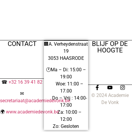
CONTACT
BLIJF OP DE
🏢A. Verheydenstraat
HOOGTE
19
3053 HAASRODE
🕐Ma – Di: 15:00 –
19:00
☎
+32 16 39 41 82
Woe: 11:00 –
17.00
✉
© 2024 Academie
Do – Vrij : 14:00-
secretariaat@academiedevonk.be
De Vonk
17:00
🌍
www.academiedevonk.be
Za: 10:00 –
12:00
Zo: Gesloten