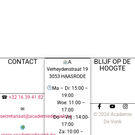
CONTACT
BLIJF OP DE
A.
HOOGTE
Verheydenstraat 19
3053 HAASRODE
Ma – Di: 15:00 –
19:00
☎
+32 16 39 41 82
Woe: 11:00 –
✉
17.00
© 2024 Academie
secretariaat@academiedevonk.be
Do – Vrij : 14:00-
De Vonk
17:00
Za: 10:00 –
www.academiedevonk.be