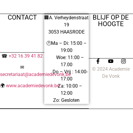
CONTACT
BLIJF OP DE
🏢A. Verheydenstraat
HOOGTE
19
3053 HAASRODE
🕐Ma – Di: 15:00 –
19:00
☎
+32 16 39 41 82
Woe: 11:00 –
17.00
✉
© 2024 Academie
Do – Vrij : 14:00-
secretariaat@academiedevonk.be
De Vonk
17:00
🌍
www.academiedevonk.be
Za: 10:00 –
12:00
Zo: Gesloten