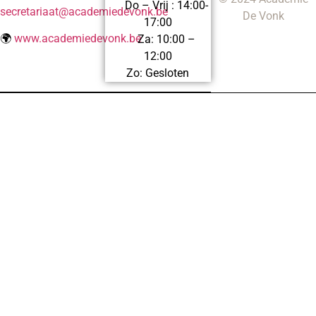
Do – Vrij : 14:00-
secretariaat@academiedevonk.be
De Vonk
17:00
🌍
www.academiedevonk.be
Za: 10:00 –
12:00
Zo: Gesloten