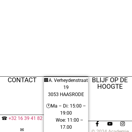
CONTACT
BLIJF OP DE
🏢A. Verheydenstraat
HOOGTE
19
3053 HAASRODE
🕐Ma – Di: 15:00 –
19:00
☎
+32 16 39 41 82
Woe: 11:00 –
17.00
✉
© 2024 Academie