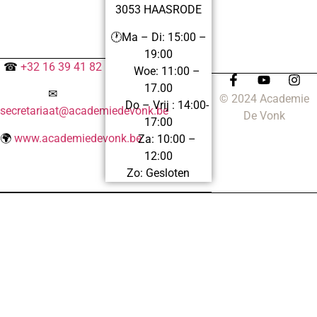
3053 HAASRODE
🕐Ma – Di: 15:00 –
19:00
☎
+32 16 39 41 82
Woe: 11:00 –
17.00
✉
© 2024 Academie
Do – Vrij : 14:00-
secretariaat@academiedevonk.be
De Vonk
17:00
🌍
www.academiedevonk.be
Za: 10:00 –
12:00
Zo: Gesloten